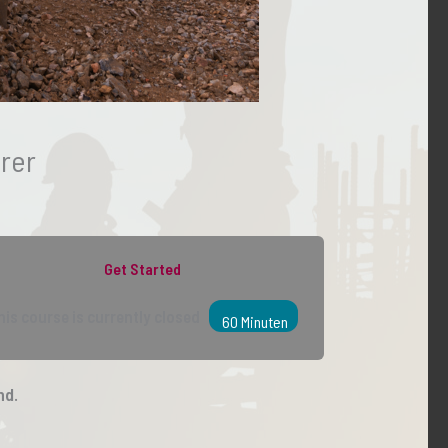
rer
Get Started
his course is currently closed
60 Minuten
nd.