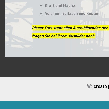
Kraft und Fläche
Volumen, Verladen und Kosten
Dieser Kurs steht allen Auszubildenden de
fragen Sie bei Ihrem Ausbilder nach.
We
create 