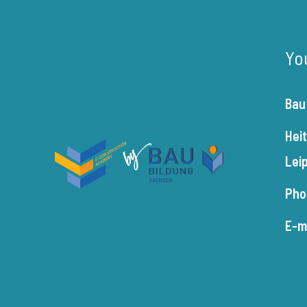
Yo
Bau
Hei
Lei
Pho
E-m