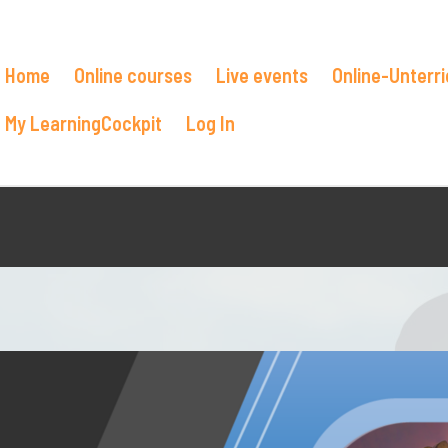
Home
Online courses
Live events
Online-Unterri
My LearningCockpit
Log In