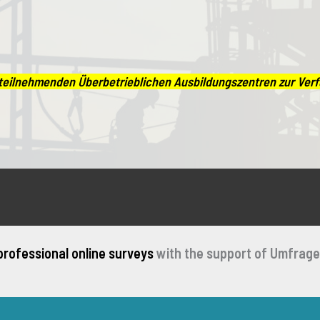
r teilnehmenden Überbetrieblichen Ausbildungszentren zur Ve
professional online surveys
with the support of Umfrage