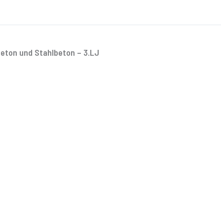
Beton und Stahlbeton – 3.LJ