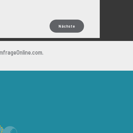
Nächste
mfrageOnline.com.