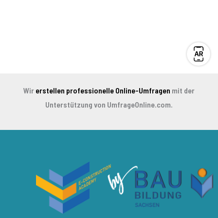
View
model
in
AR
Wir
erstellen professionelle Online-Umfragen
mit der
Unterstützung von UmfrageOnline.com.