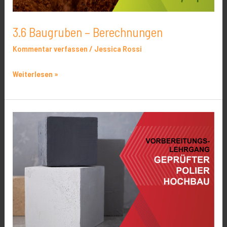
3.6 Baugruben – Berechnungen
Kommentar verfassen
/
Jessica Rossi
Weiterlesen »
Vorbereitungslehrgang
Geprüfter
Polier
Hochbau
(Leipzig)