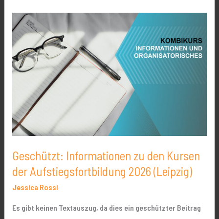
Geschützt:
Informationen
zu
den
Kursen
der
Aufstiegsfortbildung
2026
(Leipzig)
Geschützt: Informationen zu den Kursen
der Aufstiegsfortbildung 2026 (Leipzig)
Jessica Rossi
Es gibt keinen Textauszug, da dies ein geschützter Beitrag