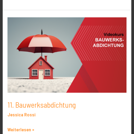
11.
Bauwerksabdichtung
11. Bauwerksabdichtung
Jessica Rossi
Weiterlesen »