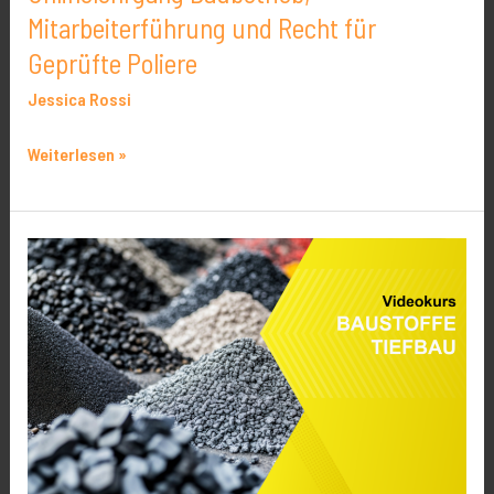
Mitarbeiterführung und Recht für
Geprüfte Poliere
Jessica Rossi
Weiterlesen »
6.2
Baustoffe
im
Tiefbau