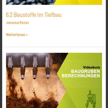
6.2 Baustoffe im Tiefbau
Jessica Rossi
Weiterlesen »
3.6
Baugruben
–
Berechnungen