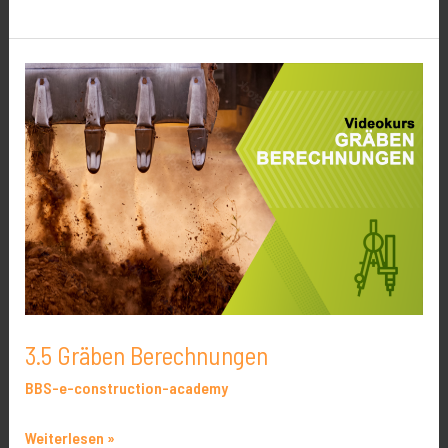
3.5
Gräben
Berechnungen
3.5 Gräben Berechnungen
BBS-e-construction-academy
Weiterlesen »