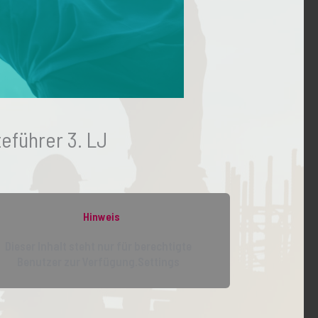
eführer 3. LJ
Hinweis
Dieser Inhalt steht nur für berechtigte
Benutzer zur Verfügung.Settings