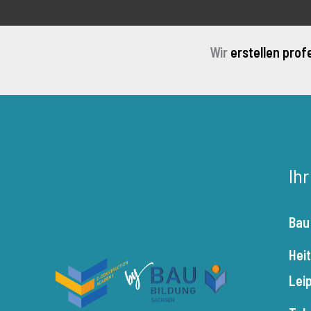
Wir
erstellen prof
Ih
Bau
Hei
Lei