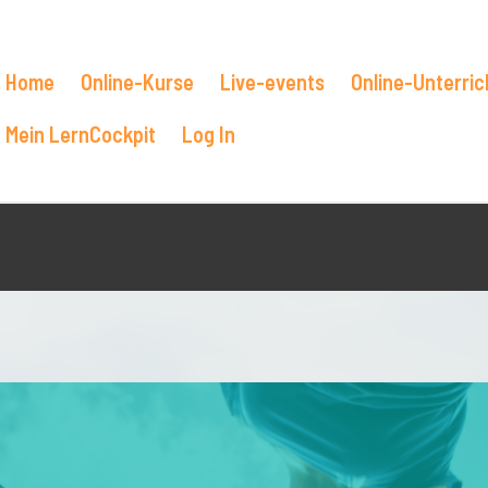
Home
Online-Kurse
Live-events
Online-Unterric
Mein LernCockpit
Log In