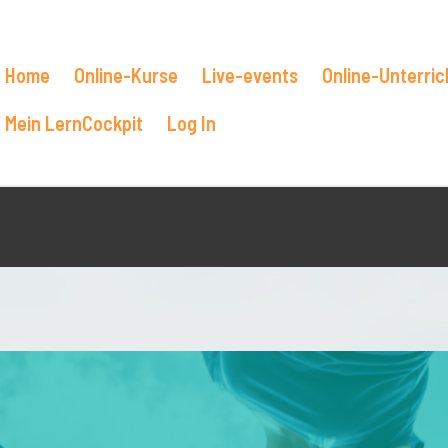
Home
Online-Kurse
Live-events
Online-Unterric
Mein LernCockpit
Log In