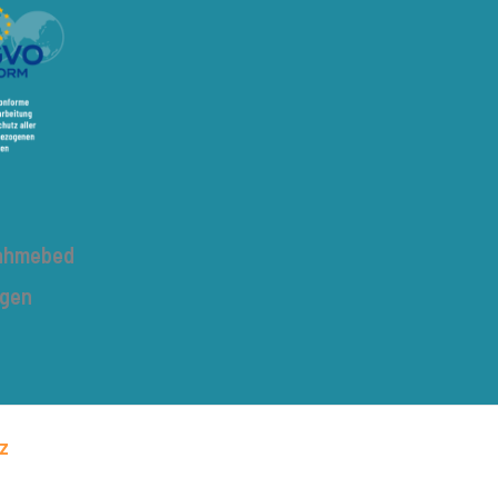
nahmebed
ngen
z