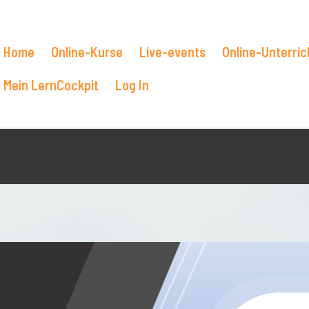
Home
Online-Kurse
Live-events
Online-Unterric
Mein LernCockpit
Log In