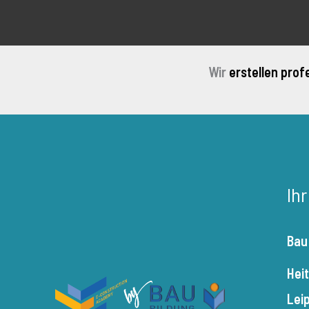
Wir
erstellen prof
Ih
Bau
Hei
Lei