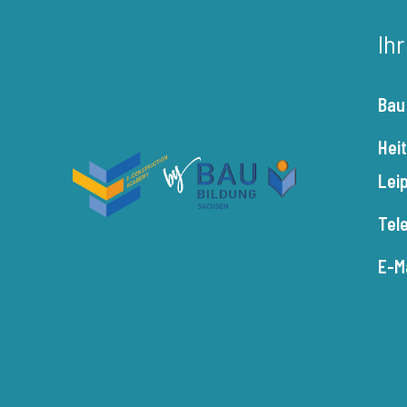
Ih
Bau
Hei
Lei
Tel
E-M