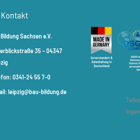
r Kontakt
 Bildung Sachsen e.V.
terblickstraße 35 – 04347
pzig
efon: 0341-24 55 7-0
ail: leipzig@bau-bildung.de
Teil
ingu