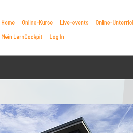
Home
Online-Kurse
Live-events
Online-Unterric
Mein LernCockpit
Log In