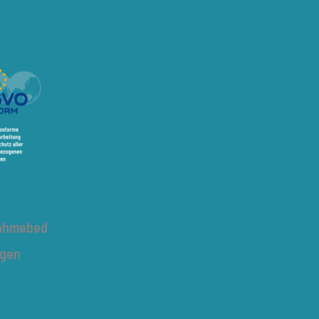
nahmebed
ngen