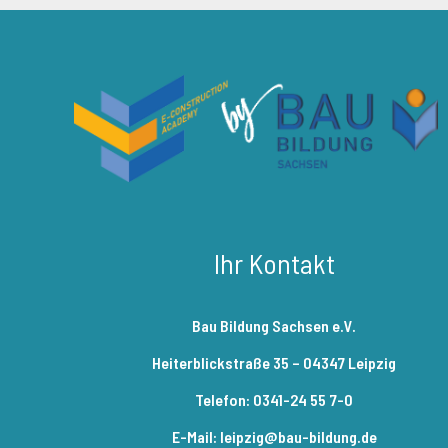
Wiso Miniquiz 1: Leons Kündigung
Wiso Miniquiz 2: Das qualifizierte
Arbeitszeugnis
Ihr Kontakt
Wiso Miniquiz 3: Betriebsrat und
Bau Bildung Sachsen e.V.
Mitbestimmung
Heiterblickstraße 35 – 04347 Leipzig
Telefon: 0341-24 55 7-0
Wiso Miniquiz 4: Sozialversicherung
E-Mail: leipzig@bau-bildung.de