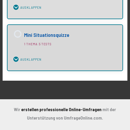
AUSKLAPPEN
Lektions-Inhalt
Mini Situationsquizze
1 THEMA
|
5 TESTS
Wiso Quiz 1
AUSKLAPPEN
Wiso Quiz 2
Lektions-Inhalt
0% Vollständig
0/1 Elemente
Wir
erstellen professionelle Online-Umfragen
mit der
Unterstützung von UmfrageOnline.com.
Spezial: Rechte und Pflichten in der
Ausbildung