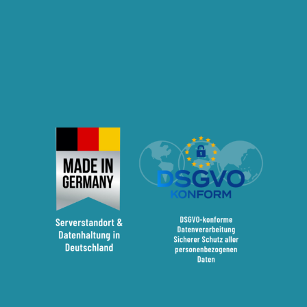
und Rente
Wiso Miniquiz 5: Kaufvertrag und
Mängelrechte