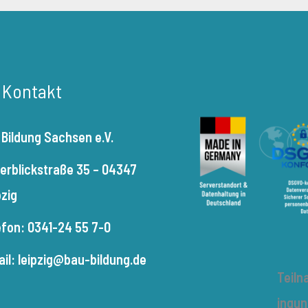
r Kontakt
 Bildung Sachsen e.V.
terblickstraße 35 – 04347
pzig
efon: 0341-24 55 7-0
ail: leipzig@bau-bildung.de
Teil
ingu