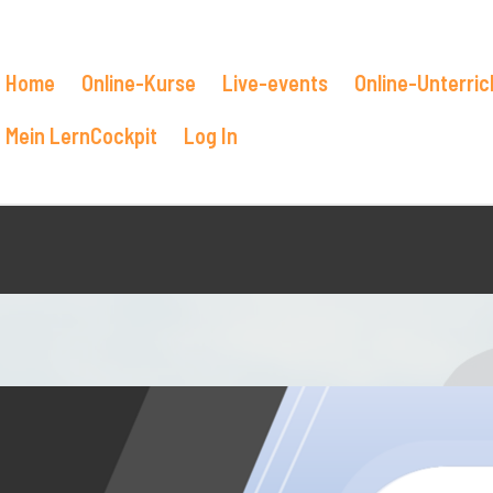
Home
Online-Kurse
Live-events
Online-Unterric
Mein LernCockpit
Log In