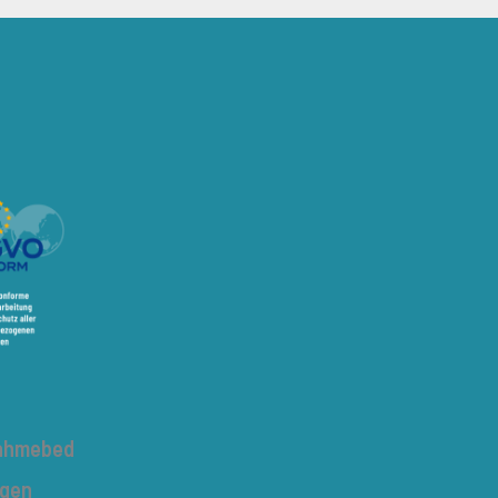
nahmebed
ngen