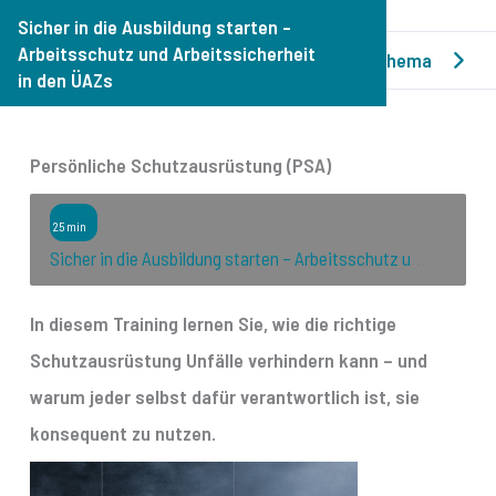
Sicher in die Ausbildung starten –
Arbeitsschutz und Arbeitssicherheit
Vorheriges Thema
Nächstes Thema
in den ÜAZs
Allgemeines zu Arbeitsschutz und
Arbeitssicherheit
Persönliche Schutzausrüstung (PSA)
4 THEMEN
25 min
Sicher in die Ausbildung starten – Arbeitsschutz und Arbeitssicherheit in den ÜAZs
Willkommen
In diesem Training lernen Sie, wie die richtige
Gesundheitsschutz
Schutzausrüstung Unfälle verhindern kann – und
warum jeder selbst dafür verantwortlich ist, sie
Persönliche Schutzausrüstung (PSA)
konsequent zu nutzen.
Grundlagen zur Arbeitssicherheit