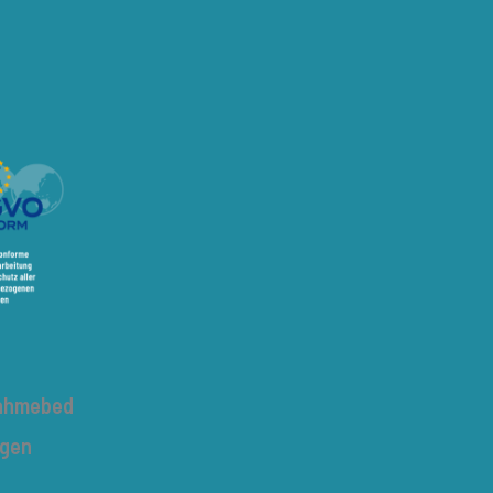
nahmebed
ngen