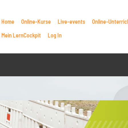
Home
Online-Kurse
Live-events
Online-Unterric
Mein LernCockpit
Log In