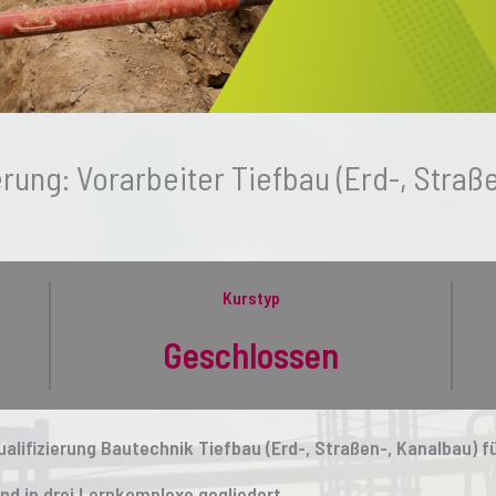
erung: Vorarbeiter Tiefbau (Erd-, Straß
Kurstyp
Geschlossen
alifizierung Bautechnik Tiefbau (Erd-, Straßen-, Kanalbau) fü
nd in drei Lernkomplexe gegliedert.