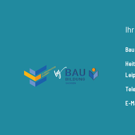
Ih
Bau
Hei
Lei
Tel
E-M