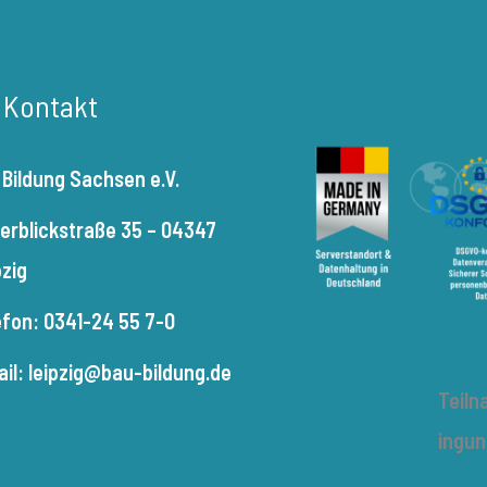
r Kontakt
 Bildung Sachsen e.V.
terblickstraße 35 – 04347
pzig
efon: 0341-24 55 7-0
ail: leipzig@bau-bildung.de
Teil
ingu