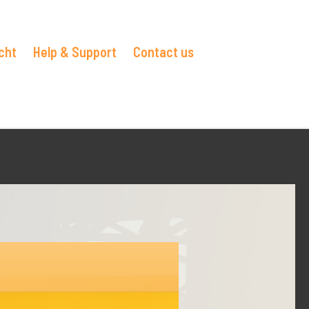
cht
Help & Support
Contact us