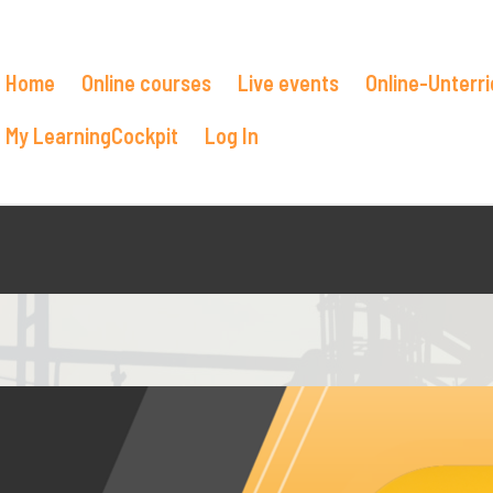
Home
Online courses
Live events
Online-Unterri
My LearningCockpit
Log In