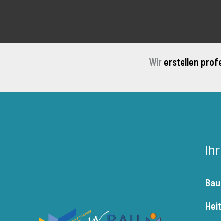
Wir
erstellen prof
Ih
Bau
Hei