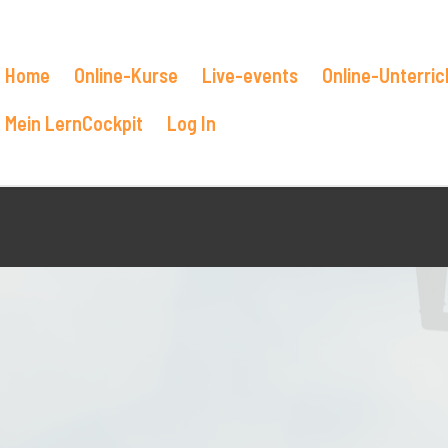
Home
Online-Kurse
Live-events
Online-Unterric
Mein LernCockpit
Log In