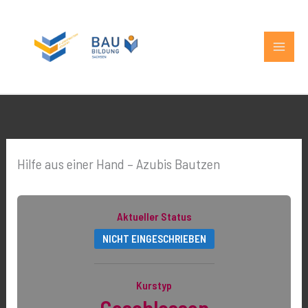
Zum
MAIN
Inhalt
MEN
springen
Hilfe aus einer Hand – Azubis Bautzen
Aktueller Status
NICHT EINGESCHRIEBEN
Kurstyp
Geschlossen