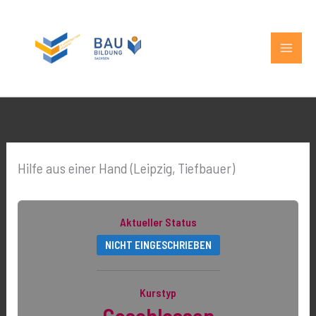
Zum
MAIN
Inhalt
MEN
springen
Hilfe aus einer Hand (Leipzig, Tiefbauer)
Aktueller Status
NICHT EINGESCHRIEBEN
Kurstyp
Geschlossen