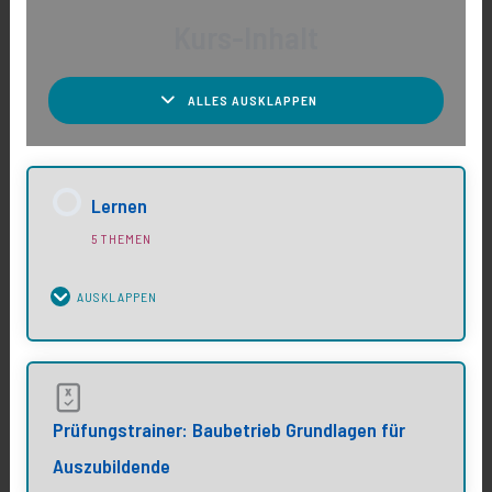
Kurs-Inhalt
ALLES AUSKLAPPEN
Lernen
5 THEMEN
AUSKLAPPEN
Lektions-Inhalt
Prüfungstrainer: Baubetrieb Grundlagen für
0% Vollständig
0/5 Elemente
Auszubildende