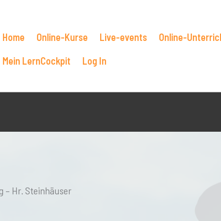
Home
Online-Kurse
Live-events
Online-Unterric
Mein LernCockpit
Log In
 – Hr. Steinhäuser