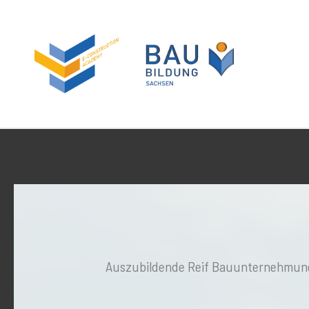
Zum
Inhalt
springen
Auszubildende Reif Bauunternehmung