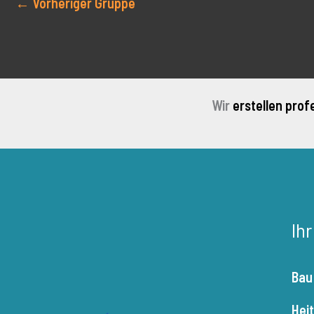
←
Vorheriger Gruppe
Wir
erstellen prof
Ih
Bau
Hei