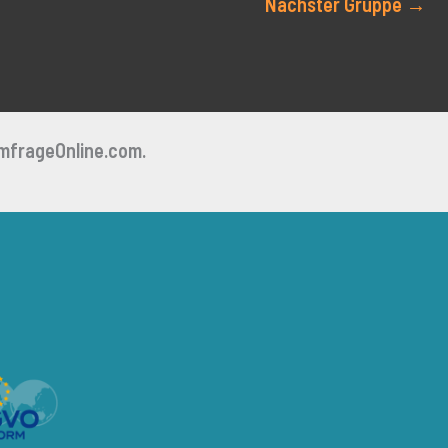
Nächster Gruppe
→
mfrageOnline.com.