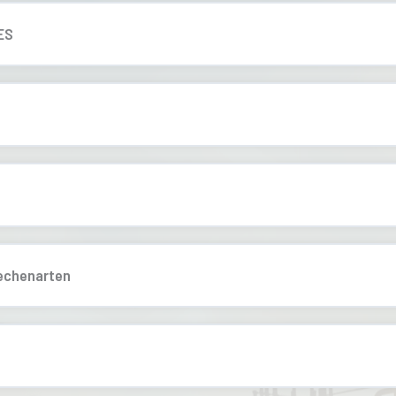
ES
echenarten