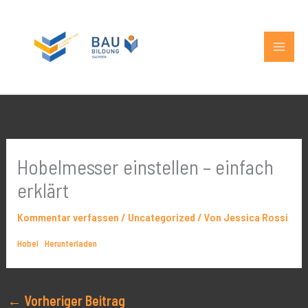
Zum
MAIN
Inhalt
MEN
springen
Hobelmesser einstellen – einfach
erklärt
Kommentar verfassen
/
Uncategorized
/ Von
Jessica Rossi
Hobel
Herunterladen
←
Vorheriger Beitrag